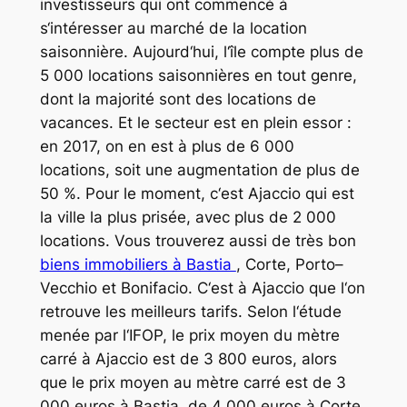
invest
isse
urs
qui
ont
comm
enc
é
à
s
‘
int
é
ress
er
au
march
é
de
la
location
sa
ison
ni
ère
.
A
uj
our
d
‘
h
ui
,
l
‘
î
le
com
pt
e
plus
de
5
000
locations
sa
ison
ni
è
res
en
t
out
genre
,
dont
la
major
ité
s
ont
des
locations
de
vac
ances
.
Et
le
sect
eur
est
en
ple
in
ess
or
:
en
2017
,
on
en
est
à
plus
de
6
000
locations
,
so
it
une
aug
mentation
de
plus
de
50
%
.
P
our
le
moment
,
c
‘
est
Aj
acc
io
qui
est
la
v
ille
la
plus
pr
is
ée
,
a
vec
plus
de
2
000
locations
.
Vous trouverez aussi de très bon
biens immobiliers à Bastia
,
Cort
e
,
Port
o
–
V
ec
chio
et
Bon
if
acio
.
C
‘
est
à
Aj
acc
io
que
l
‘
on
ret
rou
ve
les
me
ille
urs
tar
if
s
.
Sel
on
l
‘
ét
ude
men
ée
par
l
‘
IF
OP
,
le
pri
x
m
oy
en
du
m
è
tre
car
ré
à
Aj
acc
io
est
de
3
800
euros
,
al
ors
que
le
pri
x
m
oy
en
au
m
è
tre
car
ré
est
de
3
000
euros
à
Bast
ia
,
de
4
000
euros
à
Cort
e
,