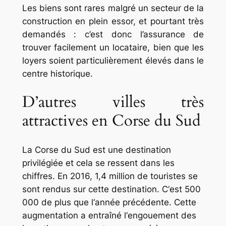
Les biens sont rares malgré un secteur de la
construction en plein essor, et pourtant très
demandés : c’est donc l’assurance de
trouver facilement un locataire, bien que les
loyers soient particulièrement élevés dans le
centre historique.
D’autres villes très
attractives en Corse du Sud
La Cor
se
du
Sud est une destination
privilégiée
et
c
ela
se
res
sent
d
ans
les
ch
iff
res
.
En
2016
,
1
,
4
million
de
tourist
es
se
s
ont
rend
us
sur
c
ette
destination
.
C
‘
est
500
000
de
plus
que
l
‘
ann
ée
pr
é
cé
d
ente
.
C
ette
aug
mentation
a
ent
ra
î
n
é
l
‘
eng
ou
ement
des