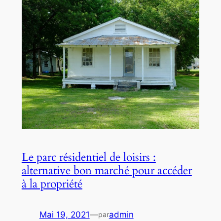
Le parc résidentiel de loisirs :
alternative bon marché pour accéder
à la propriété
Mai 19, 2021
—
admin
par