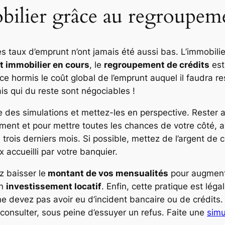
obilier grâce au regroupem
es taux d’emprunt n’ont jamais été aussi bas. L’immobili
t immobilier en cours
, le
regroupement de crédits
est
 hormis le coût global de l’emprunt auquel il faudra rest
ais qui du reste sont négociables !
te des simulations et mettez-les en perspective. Rester a
ement et pour mettre toutes les chances de votre côté, 
trois derniers mois. Si possible, mettez de l’argent de c
 accueilli par votre banquier.
z baisser le
montant de vos mensualités
pour augment
un
investissement locatif
. Enfin, cette pratique est lég
 devez pas avoir eu d’incident bancaire ou de crédits. Il
onsulter, sous peine d’essuyer un refus. Faite une
simu